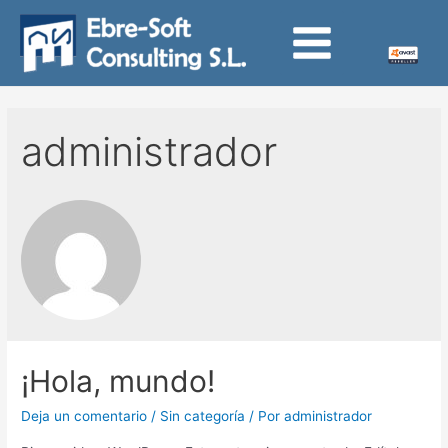
Ir
al
Main
contenido
Menu
administrador
¡Hola, mundo!
Deja un comentario
/
Sin categoría
/ Por
administrador